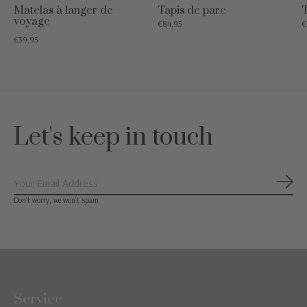
Matelas à langer de
Tapis de parc
T
voyage
€84,95
€
€39,95
Let's keep in touch
S'ab
Don’t worry, we won’t spam
Service