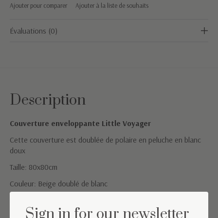
Ajouter pour comparer
Ajouter à la liste de souhaits
Évaluations (0)
Description
Couverture enveloppante Little Voyager
Cette couverture est doublée de polaire en peluche en blanc
doux
Taille: 80x80cm
Couleur: Beige doublé de blanc
Instruction d'entretien: 30°
Sign in for our newsletter