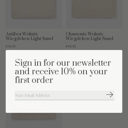
Antibes Wolmix
Chamonix Wolmix
Wiegdeken Light Sand
Wiegdeken Light Sand
€54,95
€49,95
Sign in for our newsletter
36% off
and receive 10% on your
first order
Abonneer