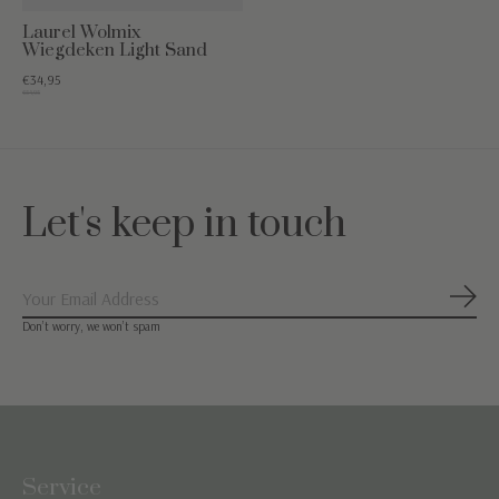
Laurel Wolmix
Wiegdeken Light Sand
€34,95
€54,95
Let's keep in touch
Abon
Don’t worry, we won’t spam
Service