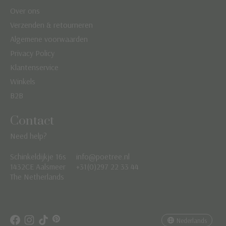
Over ons
Verzenden & retourneren
Algemene voorwaarden
Privacy Policy
Klantenservice
Winkels
B2B
Contact
Need help?
Schinkeldijkje 16s
info@poetree.nl
Nederlands
1432CE Aalsmeer
+31(0)297 22 33 44
The Netherlands
English
Français
Nederlands