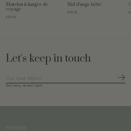
Matelas à langer de
Nid d'ange bébé
voyage
€79,95
€
€39,95
Let's keep in touch
S'ab
Don’t worry, we won’t spam
Service