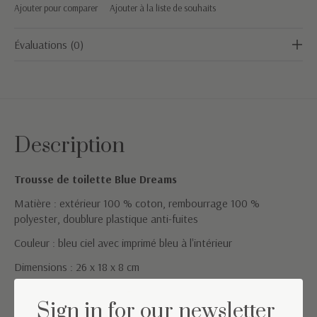
Ajouter pour comparer
Ajouter à la liste de souhaits
Évaluations (0)
Description
Trousse de toilette Blue Dreams
Matière : extérieur 100 % coton, rembourrage 100 %
polyester, doublure plastique anti-fuites
Couleur : bleu ciel avec imprimé bleu à l'intérieur
Dimensions : 26 x 18 x 8 cm
Conseils de lavage : lavable en machine à 30 °C
Sign in for our newsletter