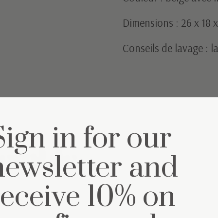
Dimensions : 26 x 18 
Conseils de lavage : 
Sign in for our
semble
newsletter and
receive 10% on