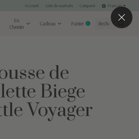
Account
Liste de souhaits
Comparer
Français
En
Cadeau
Panier
0
items
Chemin
ousse de
ilette Biege
ttle Voyager