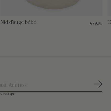
Nid d'ange bébé
C
€79,95
S'abo
we won’t spam