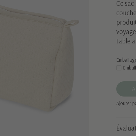
Ce sac 
couche
produit
voyage
table à
Emballag
Embal
A
Ajouter p
Évaluat