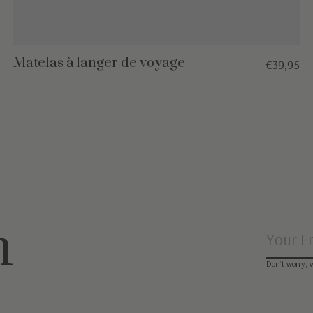
Matelas à langer de voyage
€39,95
n
Don’t worry, 