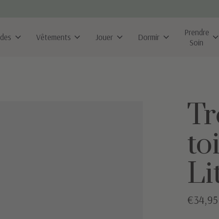
Prendre
ldes
Vêtements
Jouer
Dormir
Soin
Tr
to
Li
€34,95