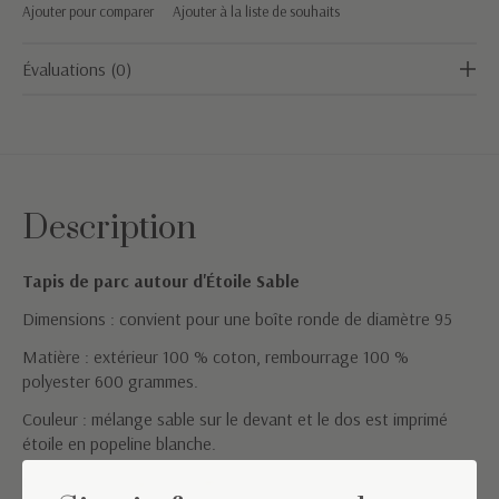
Ajouter pour comparer
Ajouter à la liste de souhaits
Évaluations (0)
Description
Tapis de parc autour d'Étoile Sable
Dimensions : convient pour une boîte ronde de diamètre 95
Matière : extérieur 100 % coton, rembourrage 100 %
polyester 600 grammes.
Couleur : mélange sable sur le devant et le dos est imprimé
étoile en popeline blanche.
Conseils de lavage : Lavable en machine à 30°