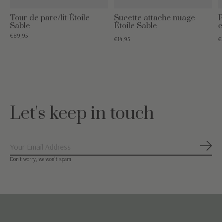
Tour de parc/lit Étoile
Sucette attache nuage
P
Sable
Étoile Sable
€89,95
€14,95
€
Let's keep in touch
S'ab
Don’t worry, we won’t spam