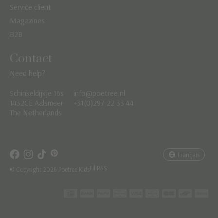
Service client
Magazines
B2B
Contact
Need help?
Schinkeldijkje 16s
info@poetree.nl
Nederlands
1432CE Aalsmeer
+31(0)297 22 33 44
The Netherlands
English
Français
Français
Fil RSS
© Copyright 2026 Poetree Kids