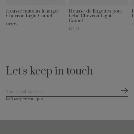
Housse matelas à langer
Housse de lingettes pour
P
Chevron Light Camel
bébé Chevron Light
L
Camel
€49,95
€
€24,95
Let's keep in touch
S'ab
Don’t worry, we won’t spam