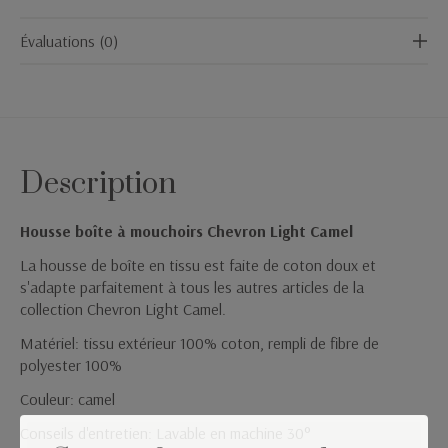
Évaluations (0)
Description
Housse boîte à mouchoirs Chevron Light Camel
La housse de boîte en tissu est faite de coton doux et
s'adapte parfaitement à tous les autres articles de la
collection Chevron Light Camel.
Matériel: tissu extérieur 100% coton, rempli de fibre de
polyester 100%
Couleur: camel
Conseils d'entretien: Lavable en machine 30°