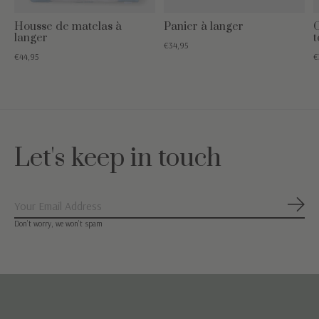
Housse de matelas à
Panier à langer
C
langer
t
€34,95
€44,95
€
Let's keep in touch
S'ab
Don’t worry, we won’t spam