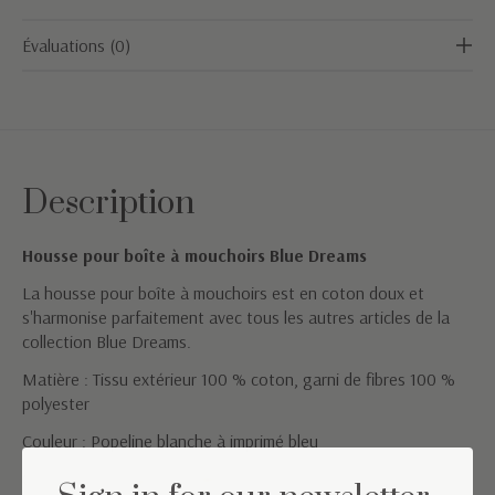
Évaluations (0)
Description
Housse pour boîte à mouchoirs Blue Dreams
La housse pour boîte à mouchoirs est en coton doux et
s'harmonise parfaitement avec tous les autres articles de la
collection Blue Dreams.
Matière : Tissu extérieur 100 % coton, garni de fibres 100 %
polyester
Couleur : Popeline blanche à imprimé bleu
Conseils de lavage : Lavable en machine à 30 °C