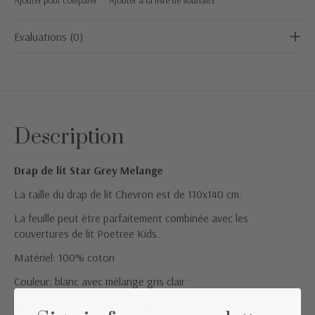
Évaluations (0)
Description
Drap de lit Star Grey Melange
La taille du drap de lit Chevron est de 110x140 cm.
La feuille peut être parfaitement combinée avec les
couvertures de lit Poetree Kids.
Matériel: 100% coton
Couleur: blanc avec mélange gris clair
Instructions de lavage: Lavable en machine 40°