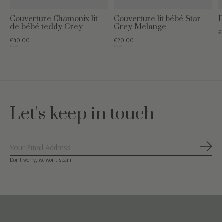
Couverture Chamonix lit
Couverture lit bébé Star
D
de bébé teddy Grey
Grey Melange
€
€40,00
€20,00
€79,95
€79,95
Let's keep in touch
S'ab
Don’t worry, we won’t spam