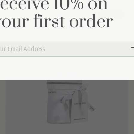
receive 10% on
your first order
50% off