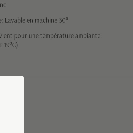
anc
e: Lavable en machine 30°
nvient pour une température ambiante
t 19°C)