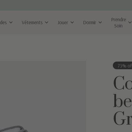
Prendre
ldes
Vêtements
Jouer
Dormir
Soin
73% of
Co
be
Gr