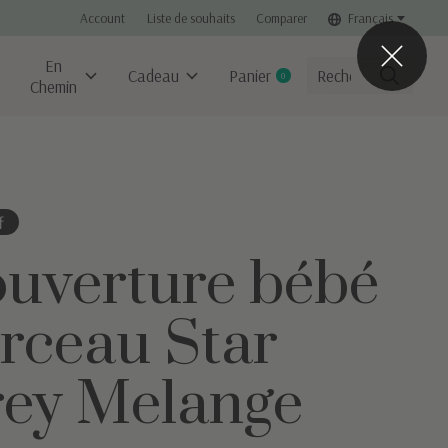
Account
Liste de souhaits
Comparer
Français
En
Cadeau
Panier
0
items
Chemin
f
uverture bébé
rceau Star
ey Melange