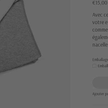
€15,0
Avec ce
votre e
comme 
égaleme
nacelle
Emballag
Embal
Ajouter p