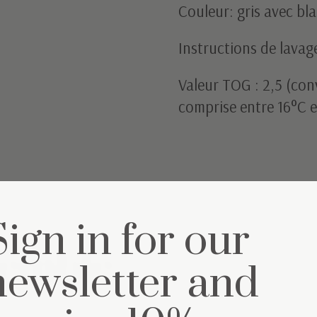
Couleur: gris avec bl
Instructions de lavag
Valeur TOG : 2,5 (co
comprise entre 16°C e
Sign in for our
semble
newsletter and