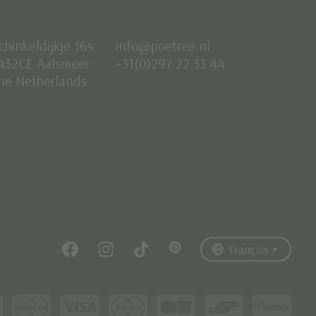
chinkeldijkje 16s
info@poetree.nl
432CE Aalsmeer
+31(0)297 22 33 44
he Netherlands
Nederlands
English
Français
Français