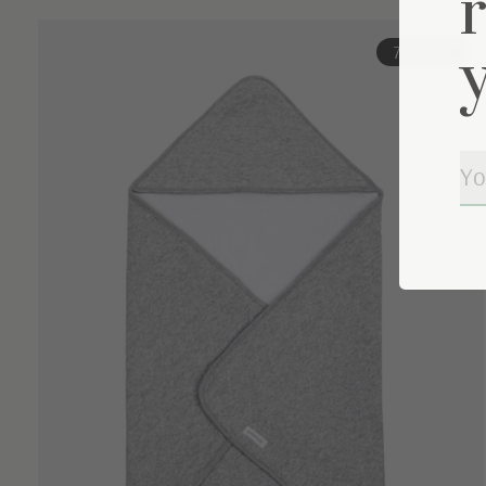
Carousel items
70% off