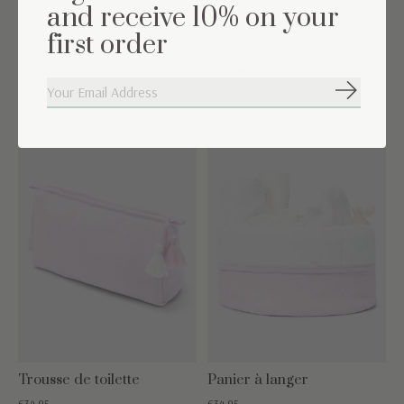
and receive 10% on your
first order
Sucette attache nuage
Housse boîte à mouchoirs
€14,94
S'abonne
€24,95
Trousse de toilette
Panier à langer
€34,95
€34,95