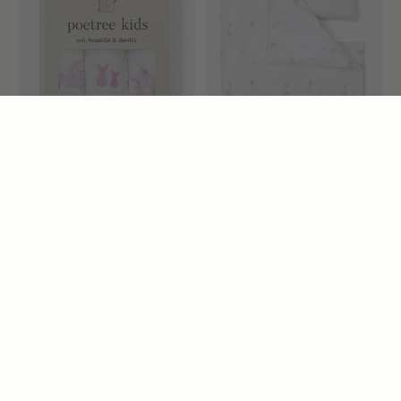
Linges en coton Pink
Ensemble housse de
Dreams
couette
€27,50
€74,95