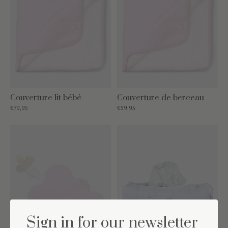
Couverture lit bébé
Couverture de berceau
€79,95
€59,95
Sign in for our newsletter