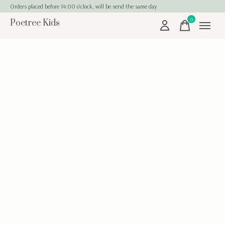
Orders placed before 14:00 o'clock, will be send the same day
0
Poetree Kids
items