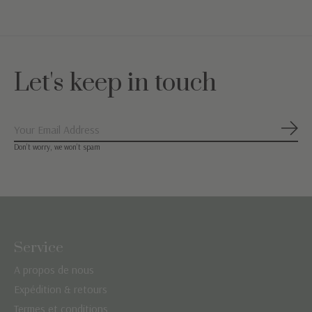
Let's keep in touch
S'ab
Don’t worry, we won’t spam
Service
A propos de nous
Expédition & retours
Termes et conditions