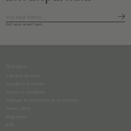
S'ab
Don’t worry, we won’t spam
Service
A propos de nous
Expédition & retours
Termes et conditions
Politique de protection de la vie privée
Service client
Magazines
B2B