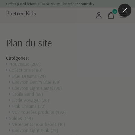
Orders placed before 14:00 o'clock, will be send the same day
0
Poetree Kids
items
Plan du site
Catégories:
Nouveaux
(207)
Collections
(480)
Blue Dreams
(24)
Chevron Denim Blue
(89)
Chevron Light Camel
(96)
Étoile Sand
(68)
Little Voyager
(26)
Pink Dreams
(22)
Voir tous les produits
(492)
Soldes
(144)
Vêtements pour bébés
(16)
Chevron Light Pink
(79)