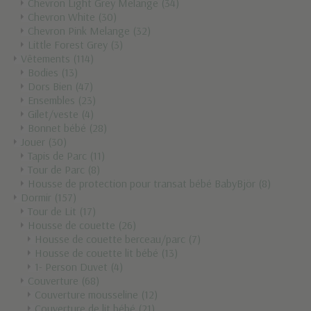
Chevron Light Grey Melange
(34)
Chevron White
(30)
Chevron Pink Melange
(32)
Little Forest Grey
(3)
Vêtements
(114)
Bodies
(13)
Dors Bien
(47)
Ensembles
(23)
Gilet/veste
(4)
Bonnet bébé
(28)
Jouer
(30)
Tapis de Parc
(11)
Tour de Parc
(8)
Housse de protection pour transat bébé BabyBjör
(8)
Dormir
(157)
Tour de Lit
(17)
Housse de couette
(26)
Housse de couette berceau/parc
(7)
Housse de couette lit bébé
(13)
1- Person Duvet
(4)
Couverture
(68)
Couverture mousseline
(12)
Couverture de lit bébé
(21)