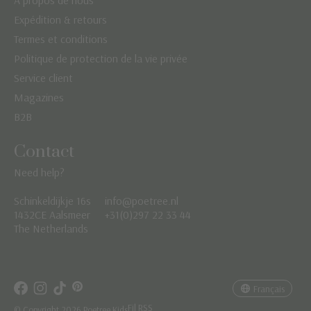
Expédition & retours
Termes et conditions
Politique de protection de la vie privée
Service client
Magazines
B2B
Contact
Need help?
Schinkeldijkje 16s
info@poetree.nl
Nederlands
1432CE Aalsmeer
+31(0)297 22 33 44
The Netherlands
English
Français
Français
Fil RSS
© Copyright 2026 Poetree Kids