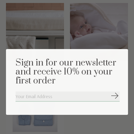
Sign in for our newsletter
Prendre Soin
En Chemin
and receive 10% on your
first order
S'abonne