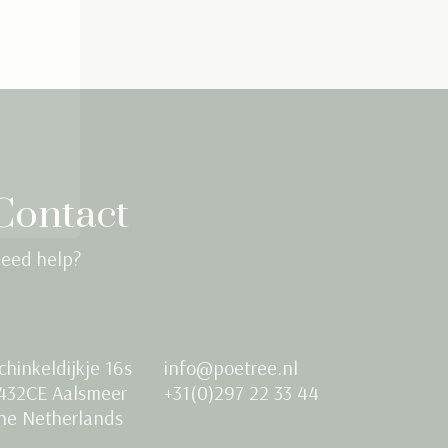
S'abonner
Contact
eed help?
chinkeldijkje 16s
info@poetree.nl
432CE Aalsmeer
+31(0)297 22 33 44
he Netherlands