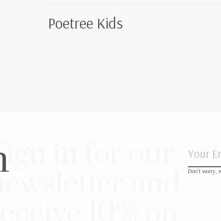
Poetree Kids
Sign in for our
n
newsletter and
Don’t worry, 
receive 10% on