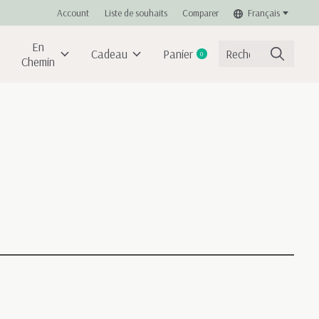
Account
Liste de souhaits
Comparer
Français
En
Cadeau
Panier
0
items
Chemin