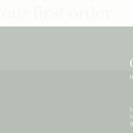
your first order
N
S
1
T