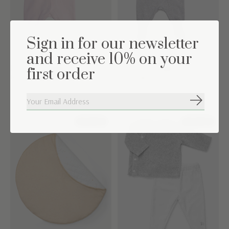
Sign in for our newsletter
and receive 10% on your
Dors bien Nikki Rose
Dors Bien Light Grey
first order
tendre
Melange
€39,95
€15,00
€39,95
S'abonne
67% off
20% off