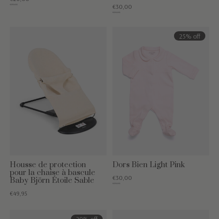
€39,95
€30,00
€59,95
25% off
Housse de protection
Dors Bien Light Pink
pour la chaise à bascule
€30,00
Baby Björn Étoile Sable
€39,95
€49,95