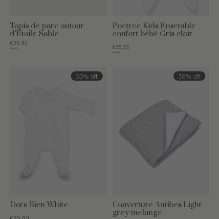
Tapis de parc autour
Poetree Kids Ensemble
d'Étoile Sable
confort bébé Gris clair
€29,95
€35,95
€89,95
€44,95
50% off
50% off
Dors Bien White
Couverture Antibes Light
grey melange
€20,00