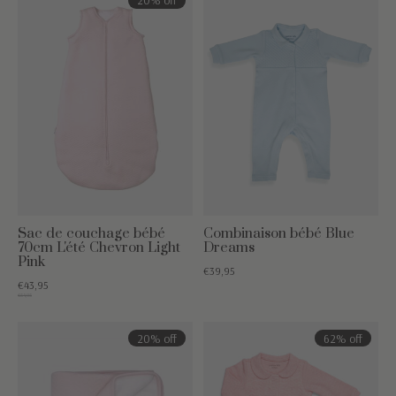
20% off
Sac de couchage bébé
Combinaison bébé Blue
70cm L'été Chevron Light
Dreams
Pink
€39,95
€43,95
€54,95
20% off
62% off