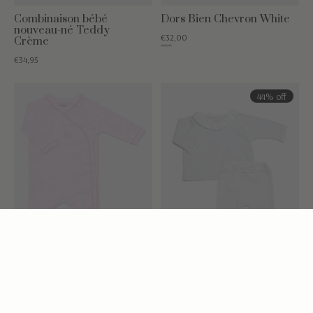
Combinaison bébé
Dors Bien Chevron White
nouveau-né Teddy
€32,00
Crème
€39,95
€34,95
44% off
Combinaison bébé
Ensemble bébé 2 pièces
nouveau-né Teddy Rose
Blanc
pâle
€24,95