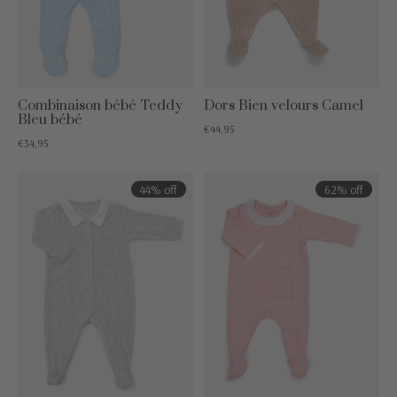
Combinaison bébé Teddy
Dors Bien velours Camel
Bleu bébé
€44,95
€34,95
44% off
62% off